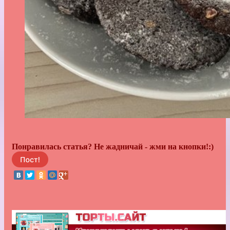
Понравилась статья? Не жадничай - жми на кнопки!:)