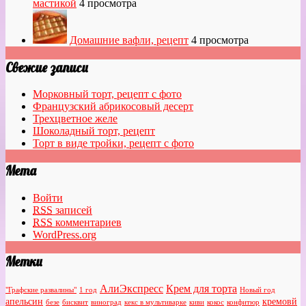
мастикой
4 просмотра
Домашние вафли, рецепт
4 просмотра
Свежие записи
Морковный торт, рецепт с фото
Французский абрикосовый десерт
Трехцветное желе
Шоколадный торт, рецепт
Торт в виде тройки, рецепт с фото
Мета
Войти
RSS
записей
RSS
комментариев
WordPress.org
Метки
АлиЭкспресс
Крем для торта
"Графские развалины"
1 год
Новый год
апельсин
кремовй
безе
бисквит
виноград
кекс в мультиварке
киви
кокос
конфитюр