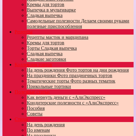
Кремы для тортов
Выпечка в мультиварке
Сладкая выпечка
Самодельные полезности
Делаем своими руками
полезные приспособления
Рецепты
Рецепты мастик и марципана
Кремы для тортов
Торты
Сладкая выпечка
Сладкая выпечка
Сладкие заготовки
Коллекция тортов
На день рождения
Фото тортов на дни рождения
На праздники
Фото праздничных тортов
Тематические торты
Фото разных тематик
Прикольные тортики
Полезные статьи
Как вернуть деньги с «АлиЭкспресс»
Кондитерские полезности с «АлиЭкспресс»
Пособия
Советы
Стихи
На день рождения
По именам
На праздники