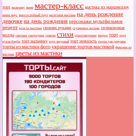
мастер-класс
торт
мастика из маршмеллоу
мальчику
маме
на день рождение
мини маус
многослойный торт
молочная мастика
девочке
на день рождения
персонажи мультфильмов
рецепт
своими руками
силиконовые
роза из мастики
сгущенное молоко
стихи
торт
молды
сметана
смородина
советы
стихотворение
творог
торт
торт мальчику
торт нежность
кукла-барби
торт медовый
торты для девушек
украшение тортов мастикой
торты из мастики фото
фиксики из
цветы из мастики
мастики