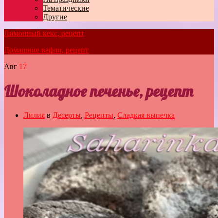
Тематические
Другие
Лимонный кекс, рецепт
Домашние вафли, рецепт
Авг
17
Шоколадное печенье, рецепт
Лилия
в
Десерты
,
Рецепты
,
Сладкая выпечка