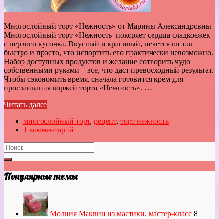
Многослойный торт «Нежность» от Марины Александровны
Многослойный торт «Нежность покоряет сердца сладкоежек
с первого кусочка. Вкусный и красивый, печется он так
быстро и просто, что испортить его практически невозможно.
Набор доступных продуктов и желание сотворить чудо
собственными руками – все, что даст превосходный результат.
Чтобы сэкономить время, сначала готовится крем для
прослаивания коржей торта «Нежность». …
Читать далее
многослойный торт
,
рецепт
,
торт нежность
1 комментарий
Популярные темы
Молния Маквин из мастики, мастер-класс
8