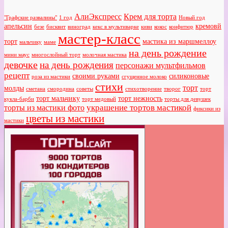
АлиЭкспресс
Крем для торта
"Графские развалины"
1 год
Новый год
апельсин
кремовй
безе
бисквит
виноград
кекс в мультиварке
киви
кокос
конфитюр
мастер-класс
торт
мастика из маршмеллоу
мальчику
маме
на день рождение
мини маус
многослойный торт
молочная мастика
девочке
на день рождения
персонажи мультфильмов
рецепт
своими руками
силиконовые
роза из мастики
сгущенное молоко
стихи
торт
молды
сметана
смородина
советы
стихотворение
творог
торт
торт мальчику
торт нежность
кукла-барби
торт медовый
торты для девушек
украшение тортов мастикой
торты из мастики фото
фиксики из
цветы из мастики
мастики