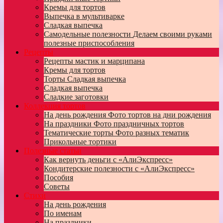
Кремы для тортов
Выпечка в мультиварке
Сладкая выпечка
Самодельные полезности
Делаем своими руками
полезные приспособления
Рецепты
Рецепты мастик и марципана
Кремы для тортов
Торты
Сладкая выпечка
Сладкая выпечка
Сладкие заготовки
Коллекция тортов
На день рождения
Фото тортов на дни рождения
На праздники
Фото праздничных тортов
Тематические торты
Фото разных тематик
Прикольные тортики
Полезные статьи
Как вернуть деньги с «АлиЭкспресс»
Кондитерские полезности с «АлиЭкспресс»
Пособия
Советы
Стихи
На день рождения
По именам
На праздники