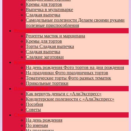
Кремы для тортов
Выпечка в мультиварке
Сладкая выпечка
Самодельные полезности
Делаем своими руками
полезные приспособления
Рецепты
Рецепты мастик и марципана
Кремы для тортов
Торты
Сладкая выпечка
Сладкая выпечка
Сладкие заготовки
Коллекция тортов
На день рождения
Фото тортов на дни рождения
На праздники
Фото праздничных тортов
Тематические торты
Фото разных тематик
Прикольные тортики
Полезные статьи
Как вернуть деньги с «АлиЭкспресс»
Кондитерские полезности с «АлиЭкспресс»
Пособия
Советы
Стихи
На день рождения
По именам
На праздники