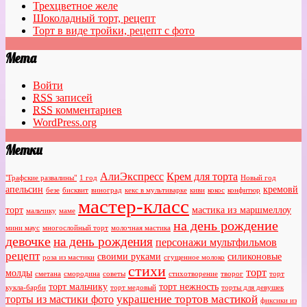
Трехцветное желе
Шоколадный торт, рецепт
Торт в виде тройки, рецепт с фото
Мета
Войти
RSS
записей
RSS
комментариев
WordPress.org
Метки
АлиЭкспресс
Крем для торта
"Графские развалины"
1 год
Новый год
апельсин
кремовй
безе
бисквит
виноград
кекс в мультиварке
киви
кокос
конфитюр
мастер-класс
торт
мастика из маршмеллоу
мальчику
маме
на день рождение
мини маус
многослойный торт
молочная мастика
девочке
на день рождения
персонажи мультфильмов
рецепт
своими руками
силиконовые
роза из мастики
сгущенное молоко
стихи
торт
молды
сметана
смородина
советы
стихотворение
творог
торт
торт мальчику
торт нежность
кукла-барби
торт медовый
торты для девушек
украшение тортов мастикой
торты из мастики фото
фиксики из