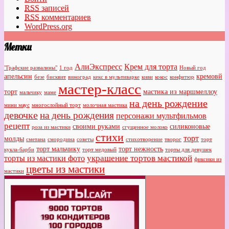
RSS
записей
RSS
комментариев
WordPress.org
Метки
АлиЭкспресс
Крем для торта
"Графские развалины"
1 год
Новый год
апельсин
кремовй
безе
бисквит
виноград
кекс в мультиварке
киви
кокос
конфитюр
мастер-класс
торт
мастика из маршмеллоу
мальчику
маме
на день рождение
мини маус
многослойный торт
молочная мастика
девочке
на день рождения
персонажи мультфильмов
рецепт
своими руками
силиконовые
роза из мастики
сгущенное молоко
стихи
торт
молды
сметана
смородина
советы
стихотворение
творог
торт
торт мальчику
торт нежность
кукла-барби
торт медовый
торты для девушек
украшение тортов мастикой
торты из мастики фото
фиксики из
цветы из мастики
мастики