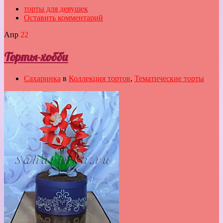
торты для девушек
Оставить комментарий
Апр
22
Торты-хобби
Сахаринка
в
Коллекция тортов
,
Тематические торты