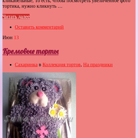
кликабельные, То есть, чтобы посмотреть увеличенное фото
тортика, нужно кликнуть …
Читать далее
Оставить комментарий
Июн
13
Кремовые торты
Сахаринка
в
Коллекция тортов
,
На праздники