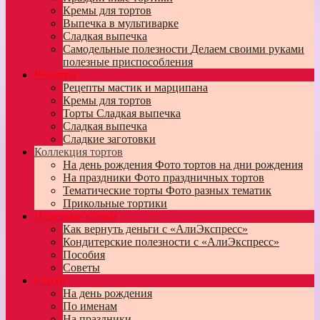
Кремы для тортов
Выпечка в мультиварке
Сладкая выпечка
Самодельные полезности
Делаем своими руками
полезные приспособления
Рецепты
Рецепты мастик и марципана
Кремы для тортов
Торты
Сладкая выпечка
Сладкая выпечка
Сладкие заготовки
Коллекция тортов
На день рождения
Фото тортов на дни рождения
На праздники
Фото праздничных тортов
Тематические торты
Фото разных тематик
Прикольные тортики
Полезные статьи
Как вернуть деньги с «АлиЭкспресс»
Кондитерские полезности с «АлиЭкспресс»
Пособия
Советы
Стихи
На день рождения
По именам
На праздники