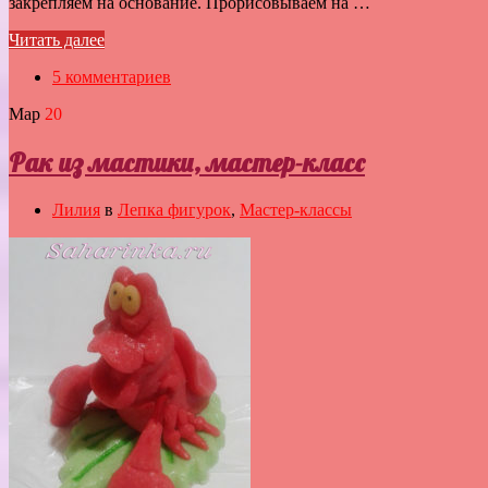
закрепляем на основание. Прорисовываем на …
Читать далее
5 комментариев
Мар
20
Рак из мастики, мастер-класс
Лилия
в
Лепка фигурок
,
Мастер-классы