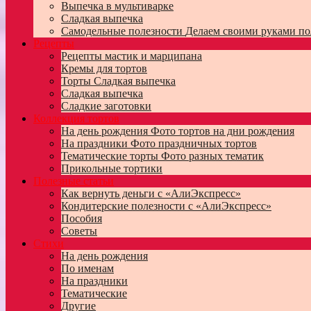
Выпечка в мультиварке
Сладкая выпечка
Самодельные полезности
Делаем своими руками по
Рецепты
Рецепты мастик и марципана
Кремы для тортов
Торты
Сладкая выпечка
Сладкая выпечка
Сладкие заготовки
Коллекция тортов
На день рождения
Фото тортов на дни рождения
На праздники
Фото праздничных тортов
Тематические торты
Фото разных тематик
Прикольные тортики
Полезные статьи
Как вернуть деньги с «АлиЭкспресс»
Кондитерские полезности с «АлиЭкспресс»
Пособия
Советы
Стихи
На день рождения
По именам
На праздники
Тематические
Другие