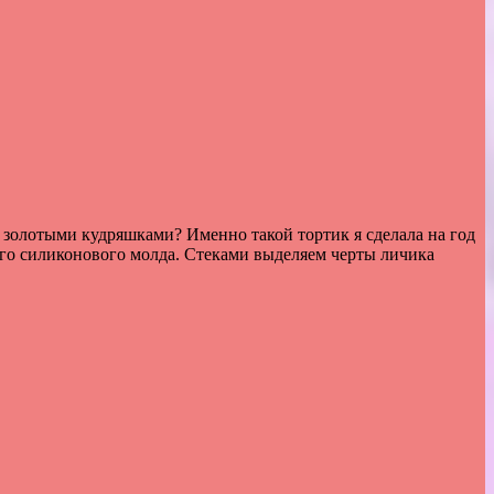
 золотыми кудряшками? Именно такой тортик я сделала на год
ного силиконового молда. Стеками выделяем черты личика