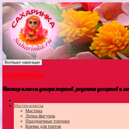
Вкл/выкл навигации
САХАРИНКА
Мастер-классы декора тортов, рецепты десертов и мно
О нас
Мастер-классы
Мастика
Лепка фигурок
Праздничные тортики
Кремы для тортов