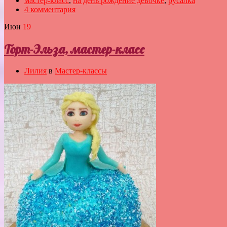
мастер-класс
,
на день рождение девочке
,
русалка
4 комментария
Июн
19
Торт-Эльза, мастер-класс
Лилия
в
Мастер-классы