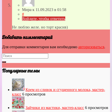
Мира
к
11.09.2023
в 01:58
#
Войдите, чтобы ответить
Не люблю желе. но торт красив)
Добавить комментарий
Для отправки комментария вам необходимо
авторизоваться
.
Популярные темы
Крем из сливок и сгущенного молока, мастер-
класс
6 просмотров
Зайчики из мастики, мастер-класс
6 просмотров