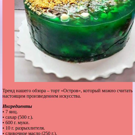
Тренд нашего обзора – торт «Остров», который можно считать
настоящим произведением искусства.
Ингредиенты
• 7 яиц.
• сахар (500 г.).
• 600 г. муки.
• 10 г. разрыхлителя.
• сливочное масло (250 г.).