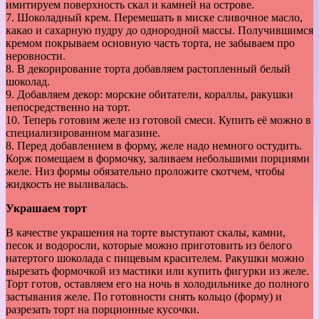
имитируем поверхность скал и камней на острове.
7. Шоколадный крем. Перемешать в миске сливочное масло,
какао и сахарную пудру до однородной массы. Получившимся
кремом покрываем основную часть торта, не забываем про
неровности.
8. В декорирование торта добавляем растопленный белый
шоколад.
9. Добавляем декор: морские обитатели, кораллы, ракушки
непосредственно на торт.
10. Теперь готовим желе из готовой смеси. Купить её можно в
специализированном магазине.
8. Перед добавлением в форму, желе надо немного остудить.
Корж помещаем в формочку, заливаем небольшими порциями
желе. Низ формы обязательно проложите скотчем, чтобы
жидкость не выливалась.
Украшаем торт
В качестве украшения на торте выступают скалы, камни,
песок и водоросли, которые можно приготовить из белого
натертого шоколада с пищевым красителем. Ракушки можно
вырезать формочкой из мастики или купить фигурки из желе.
Торт готов, оставляем его на ночь в холодильнике до полного
застывания желе. По готовности снять кольцо (форму) и
разрезать торт на порционные кусочки.