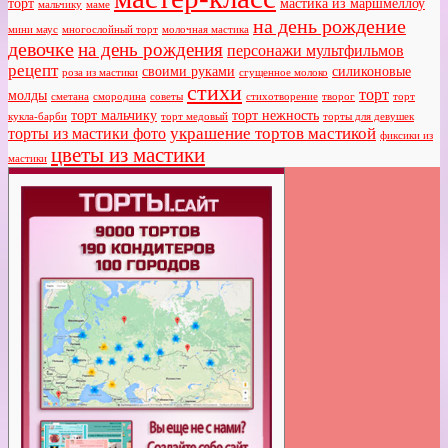
торт
мастика из маршмеллоу
мальчику
маме
на день рождение
мини маус
многослойный торт
молочная мастика
девочке
на день рождения
персонажи мультфильмов
рецепт
своими руками
силиконовые
роза из мастики
сгущенное молоко
стихи
торт
молды
сметана
смородина
советы
стихотворение
творог
торт
торт мальчику
торт нежность
кукла-барби
торт медовый
торты для девушек
украшение тортов мастикой
торты из мастики фото
фиксики из
цветы из мастики
мастики