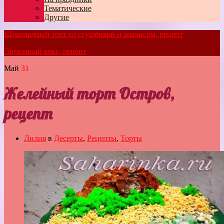
Тематические
Другие
Шоколадный торт со сгущёнкой и арахисом, рецепт
Лимонный кекс, рецепт
Май
31
Желейный торт Остров,
рецепт
Лилия
в
Десерты
,
Рецепты
,
Торты