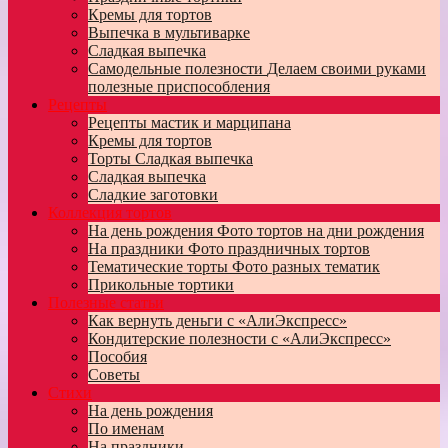
Кремы для тортов
Выпечка в мультиварке
Сладкая выпечка
Самодельные полезности
Делаем своими руками
полезные приспособления
Рецепты
Рецепты мастик и марципана
Кремы для тортов
Торты
Сладкая выпечка
Сладкая выпечка
Сладкие заготовки
Коллекция тортов
На день рождения
Фото тортов на дни рождения
На праздники
Фото праздничных тортов
Тематические торты
Фото разных тематик
Прикольные тортики
Полезные статьи
Как вернуть деньги с «АлиЭкспресс»
Кондитерские полезности с «АлиЭкспресс»
Пособия
Советы
Стихи
На день рождения
По именам
На праздники