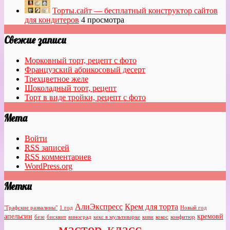
Торты.сайт — бесплатный конструктор сайтов
для кондитеров
4 просмотра
Свежие записи
Морковный торт, рецепт с фото
Французский абрикосовый десерт
Трехцветное желе
Шоколадный торт, рецепт
Торт в виде тройки, рецепт с фото
Мета
Войти
RSS
записей
RSS
комментариев
WordPress.org
Метки
АлиЭкспресс
Крем для торта
"Графские развалины"
1 год
Новый год
апельсин
кремовй
безе
бисквит
виноград
кекс в мультиварке
киви
кокос
конфитюр
мастер-класс