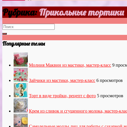
Рубрика:
Прикольные тортики
Популярные темы
Молния Маквин из мастики, мастер-класс
9 прос
Зайчики из мастики, мастер-класс
6 просмотров
Торт в виде тройки, рецепт с фото
5 просмотров
Крем из сливок и сгущенного молока, мастер-кла
Самодельные молды лиц для работы с сахарной м