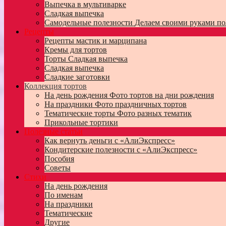
Выпечка в мультиварке
Сладкая выпечка
Самодельные полезности
Делаем своими руками по
Рецепты
Рецепты мастик и марципана
Кремы для тортов
Торты
Сладкая выпечка
Сладкая выпечка
Сладкие заготовки
Коллекция тортов
На день рождения
Фото тортов на дни рождения
На праздники
Фото праздничных тортов
Тематические торты
Фото разных тематик
Прикольные тортики
Полезные статьи
Как вернуть деньги с «АлиЭкспресс»
Кондитерские полезности с «АлиЭкспресс»
Пособия
Советы
Стихи
На день рождения
По именам
На праздники
Тематические
Другие