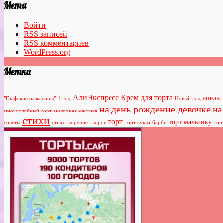
Мета
Войти
RSS
записей
RSS
комментариев
WordPress.org
Метки
АлиЭкспресс
Крем для торта
апель
"Графские развалины"
1 год
Новый год
на день рождение девочке
на
многослойный торт
молочная мастика
стихи
торт
торт мальчику
советы
стихотворение
творог
торт кукла-барби
тор