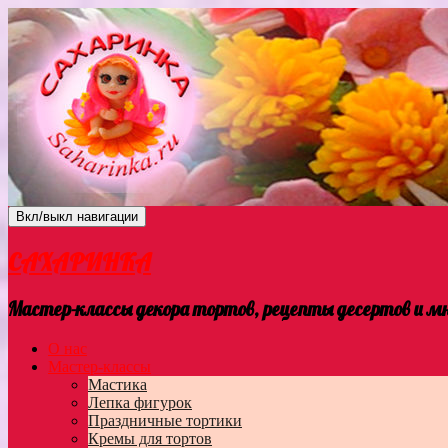
Вкл/выкл навигации
САХАРИНКА
Мастер-классы декора тортов, рецепты десертов и мно
О нас
Мастер-классы
Мастика
Лепка фигурок
Праздничные тортики
Кремы для тортов