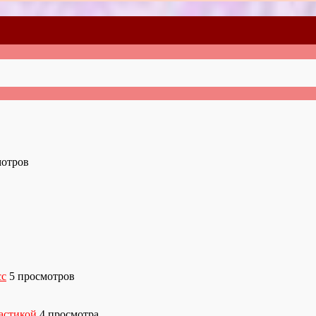
мотров
сс
5 просмотров
астикой
4 просмотра