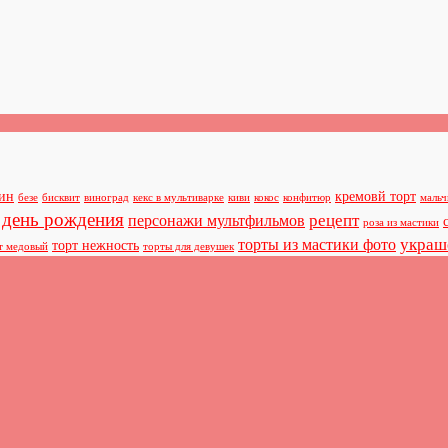
син
кремовй торт
безе
бисквит
виноград
кекс в мультиварке
киви
кокос
конфитюр
мальч
 день рождения
рецепт
персонажи мультфильмов
роза из мастики
украш
торты из мастики фото
торт нежность
т медовый
торты для девушек