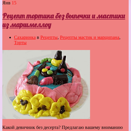
Янв
15
Рецепт тортика без выпечки и мастики
из маршмеллоу
Сахаринка
в
Рецепты
,
Рецепты мастик и марципана
,
Торты
Какой девичник без десерта? Предлагаю вашему вниманию