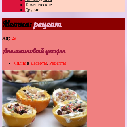
Тематические
Другие
Метка:
рецепт
Апр
29
Апельсиновый десерт
Лилия
в
Десерты
,
Рецепты