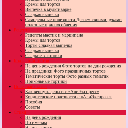
Кремы для тортов
Выпечка в мультиварке
Сладкая выпечка
Самодельные полезности
Делаем своими руками
полезные приспособления
Рецепты
Рецепты мастик и марципана
Кремы для тортов
Торты
Сладкая выпечка
Сладкая выпечка
Сладкие заготовки
Коллекция тортов
На день рождения
Фото тортов на дни рождения
На праздники
Фото праздничных тортов
Тематические торты
Фото разных тематик
Прикольные тортики
Полезные статьи
Как вернуть деньги с «АлиЭкспресс»
Кондитерские полезности с «АлиЭкспресс»
Пособия
Советы
Стихи
На день рождения
По именам
На праздники