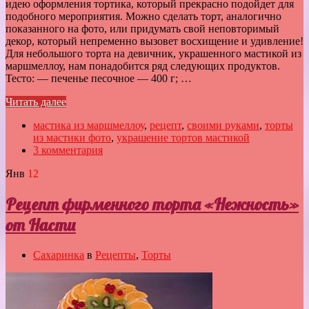
идею оформления тортика, который прекрасно подойдет для
подобного мероприятия. Можно сделать торт, аналогично
показанного на фото, или придумать свой неповторимый
декор, который непременно вызовет восхищение и удивление!
Для небольшого торта на девичник, украшенного мастикой из
маршмеллоу, нам понадобится ряд следующих продуктов.
Тесто: — печенье песочное — 400 г; …
Читать далее
мастика из маршмеллоу
,
рецепт
,
своими руками
,
торты
из мастики фото
,
украшение тортов мастикой
3 комментария
Янв
12
Рецепт фирменного торта «Нежность»
от Насти
Сахаринка
в
Рецепты
,
Торты