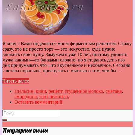
Я хочу с Вами поделиться моим фирменным рецептом. Скажу
сразу, это не просто торт — это искусство, куда нужно
вложить свою душу. Замужем я уже 10 лет, поэтому удивить
мужа какими—то блюдами сложно, но я стараюсь день изо
дня придумывать что—то вкусненькое и необычное. Сегодня
я встала пораньше, проснулась с мыслью о том, чем бы …
Читать далее
апельсин
,
киви
,
рецепт
,
сгущенное молоко
,
сметана
,
смородина
,
торт нежность
Оставить комментарий
Популярные темы