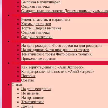
Выпечка в мультиварке
Сладкая выпечка
Самодельные полезности
Делаем своими руками по
Рецепты
Рецепты мастик и марципана
Кремы для тортов
Торты
Сладкая выпечка
Сладкая выпечка
Сладкие заготовки
Коллекция тортов
На день рождения
Фото тортов на дни рождения
На праздники
Фото праздничных тортов
Тематические торты
Фото разных тематик
Прикольные тортики
Полезные статьи
Как вернуть деньги с «АлиЭкспресс»
Кондитерские полезности с «АлиЭкспресс»
Пособия
Советы
Стихи
На день рождения
По именам
На праздники
Тематические
Другие