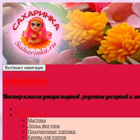
Вкл/выкл навигации
САХАРИНКА
Мастер-классы декора тортов, рецепты десертов и мно
О нас
Мастер-классы
Мастика
Лепка фигурок
Праздничные тортики
Кремы для тортов