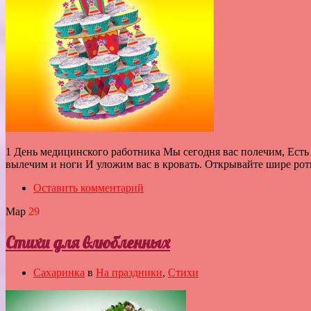
1 День медицинского работника Мы сегодня вас полечим, Есть 
вылечим и ноги И уложим вас в кровать. Открывайте шире рот
Оставить комментарий
Мар
29
Стихи для влюбленных
Сахаринка
в
На праздники
,
Стихи