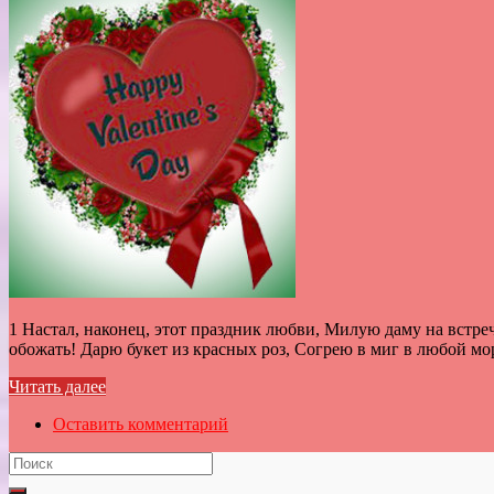
1 Настал, наконец, этот праздник любви, Милую даму на встреч
обожать! Дарю букет из красных роз, Согрею в миг в любой мо
Читать далее
Оставить комментарий