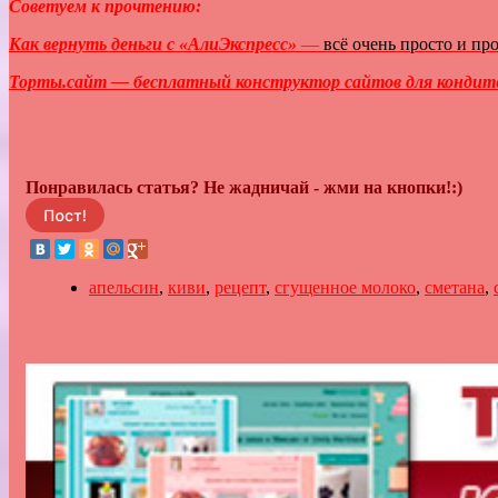
Советуем к прочтению:
Как вернуть деньги с «АлиЭкспресс»
—
всё очень просто и пр
Торты.сайт — бесплатный конструктор сайтов для кондит
Понравилась статья? Не жадничай - жми на кнопки!:)
апельсин
,
киви
,
рецепт
,
сгущенное молоко
,
сметана
,