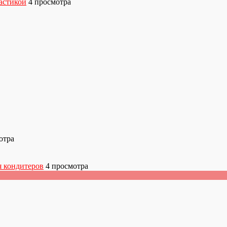
астикой
4 просмотра
отра
я кондитеров
4 просмотра