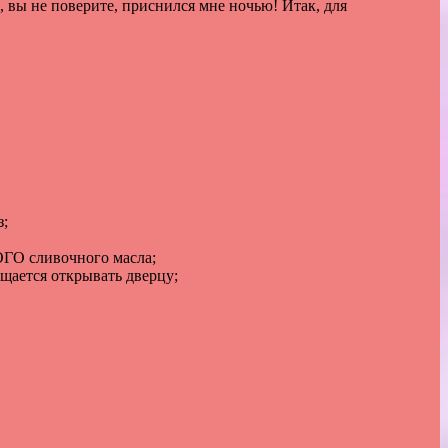
,
вы
не
поверите
,
приснился
мне
ночью
!
Итак
,
для
з
;
ОГО
сливочного
масла
;
ещается
открывать
дверцу
;