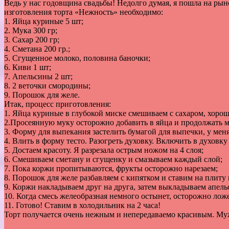
Ведь
у
нас
годовщина
свадьбы
!
Недолго
думая
,
я
пошла
на
рын
изготовления
торта
«
Нежность
»
необходимо
:
1
.
Яйца
куриные
5
шт
;
2
.
Мука
300
гр
;
3
.
Сахар
200
гр
;
4
.
Сметана
200
гр
.;
5
.
Сгущенное
молоко
,
половина
баночки
;
6
.
Киви
1
шт
;
7
.
Апельсины
2
шт
;
8
.
2
веточки
смородины
;
9
.
Порошок
для
желе
.
Итак
,
процесс
приготовления
:
1
.
Яйца
куриные
в
глубокой
миске
смешиваем
с
сахаром
,
хоро
2
.
Просеянную
муку
осторожно
добавить
в
яйца
и
продолжать
м
3
.
Форму
для
выпекания
застелить
бумагой
для
выпечки
,
у
мен
4
.
Влить
в
форму
тесто
.
Разогреть
духовку
.
Включить
в
духовку
5
.
Достаем
красоту
.
Я
разрезала
острым
ножом
на
4
слоя
;
6
.
Смешиваем
сметану
и
сгущенку
и
смазываем
каждый
слой
;
7
.
Пока
коржи
пропитываются
,
фрукты
осторожно
нарезаем
;
8
.
Порошок
для
желе
разбавляем
с
кипятком
и
ставим
на
плиту
9
.
Коржи
накладываем
друг
на
друга
,
затем
выкладываем
апел
10
.
Когда
смесь
желеобразная
немного
остынет
,
осторожно
лож
11
.
Готово
!
Ставим
в
холодильник
на
2
часа
!
Торт
получается
очень
нежным
и
непередаваемо
красивым
.
Му