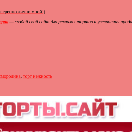
оверенно лично мной!)
еров
— создай свой сайт для рекламы тортов и увеличения прод
смородина
,
торт нежность