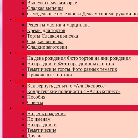
Выпечка в мультиварке
Сладкая выпечка
Самодельные полезности
Делаем своими руками по
Рецепты
Рецепты мастик и марципана
Кремы для тортов
Торты
Сладкая выпечка
Сладкая выпечка
Сладкие заготовки
Коллекция тортов
На день рождения
Фото тортов на дни рождения
На праздники
Фото праздничных тортов
Тематические торты
Фото разных тематик
Прикольные тортики
Полезные статьи
Как вернуть деньги с «АлиЭкспресс»
Кондитерские полезности с «АлиЭкспресс»
Пособия
Советы
Стихи
На день рождения
По именам
На праздники
Тематические
Другие