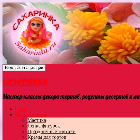
Вкл/выкл навигации
САХАРИНКА
Мастер-классы декора тортов, рецепты десертов и мно
О нас
Мастер-классы
Мастика
Лепка фигурок
Праздничные тортики
Кремы для тортов