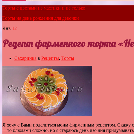
Торты с цветами из мастики и не только
Торты на день рождения для девочки
Янв
12
Рецепт фирменного торта «Н
Сахаринка
в
Рецепты
,
Торты
Я
хочу
с
Вами
поделиться
моим
фирменным
рецептом
.
Скажу
с
—
то
блюдами
сложно
,
но
я
стараюсь
день
изо
дня
придумывать