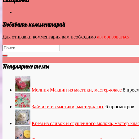
Добавить комментарий
Для отправки комментария вам необходимо
авторизоваться
.
Популярные темы
Молния Маквин из мастики, мастер-класс
8 прос
Зайчики из мастики, мастер-класс
6 просмотров
Крем из сливок и сгущенного молока, мастер-кла