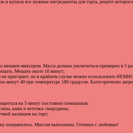
ок
и
купила
все
нужные
ингредиенты
для
торта
,
рецепт
которого
шо
мешаем
миксером
.
Масса
должна
увеличиться
примерно
в
5
ра
ешать
.
Мешать
около
10
минут
;
я
не
пригорает
,
но
в
крайнем
случае
можно
использовать
НЕМН
на
минут
40
при
температуре
180
градусов
.
Категорически
запр
вариться
на
5
минут
постоянно
помешивая
;
ьсины
,
киви
и
веточки
смородины
;
ечкой
наливаем
на
торт
;
жу
понравилось
.
Миссия
выполнена
.
Готовьте
с
любовью
!