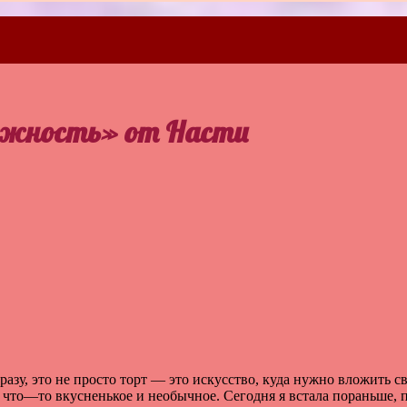
ежность» от Насти
разу
,
это
не
просто
торт
—
это
искусство
,
куда
нужно
вложить
с
что
—
то
вкусненькое
и
необычное
.
Сегодня
я
встала
пораньше
,