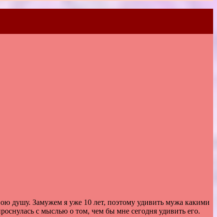
вою
душу
.
Замужем
я
уже
10
лет
,
поэтому
удивить
мужа
какими
проснулась
с
мыслью
о
том
,
чем
бы
мне
сегодня
удивить
его
.