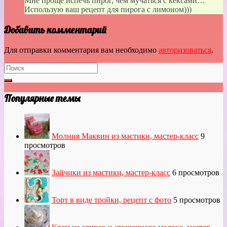
Мне проще испечь пирог, чем мучаться с кексами…
Использую ваш рецепт для пирога с лимоном)))
Добавить комментарий
Для отправки комментария вам необходимо
авторизоваться
.
Популярные темы
Молния Маквин из мастики, мастер-класс
9
просмотров
Зайчики из мастики, мастер-класс
6 просмотров
Торт в виде тройки, рецепт с фото
5 просмотров