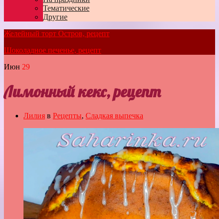
Тематические
Другие
Желейный торт Остров, рецепт
Шоколадное печенье, рецепт
Июн
29
Лимонный кекс, рецепт
Лилия
в
Рецепты
,
Сладкая выпечка