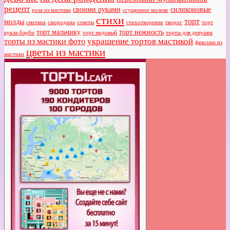
рецепт
своими руками
силиконовые
роза из мастики
сгущенное молоко
стихи
торт
молды
сметана
смородина
советы
стихотворение
творог
торт
торт мальчику
торт нежность
кукла-барби
торт медовый
торты для девушек
украшение тортов мастикой
торты из мастики фото
фиксики из
цветы из мастики
мастики