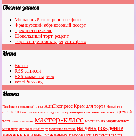
Свежие записи
Морковный торт, рецепт с фото
Французский абрикосовый десерт
Трехцветное желе
Шоколадный торт, рецепт
Торт в виде тройки, рецепт с фото
Мета
Войти
RSS
записей
RSS
комментариев
WordPress.org
Метки
АлиЭкспресс
Крем для торта
"Графские развалины"
1 год
Новый год
апельсин
кремовй
безе
бисквит
виноград
кекс в мультиварке
киви
кокос
конфитюр
мастер-класс
торт
мастика из маршмеллоу
мальчику
маме
на день рождение
мини маус
многослойный торт
молочная мастика
девочке
на день рождения
персонажи мультфильмов