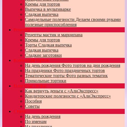
Кремы для тортов
Выпечка в мультиварке
Сладкая выпечка
Самодельные полезности
Делаем своими руками
полезные приспособления
Рецепты
Рецепты мастик и марципана
Кремы для тортов
Торты
Сладкая выпечка
Сладкая выпечка
Сладкие заготовки
Коллекция тортов
На день рождения
Фото тортов на дни рождения
На праздники
Фото праздничных тортов
Тематические торты
Фото разных тематик
Прикольные тортики
Полезные статьи
Как вернуть деньги с «АлиЭкспресс»
Кондитерские полезности с «АлиЭкспресс»
Пособия
Советы
Стихи
На день рождения
По именам
На праздники