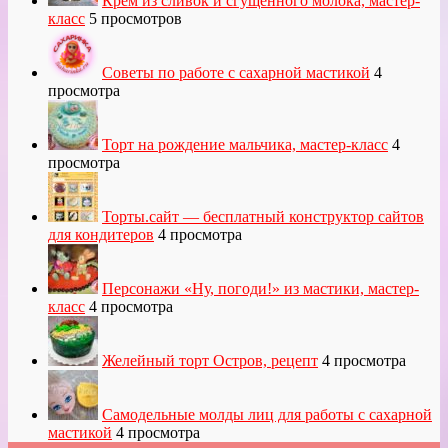
Крем из сливок и сгущенного молока, мастер-
класс
5 просмотров
Советы по работе с сахарной мастикой
4
просмотра
Торт на рождение мальчика, мастер-класс
4
просмотра
Торты.сайт — бесплатный конструктор сайтов
для кондитеров
4 просмотра
Персонажи «Ну, погоди!» из мастики, мастер-
класс
4 просмотра
Желейный торт Остров, рецепт
4 просмотра
Самодельные молды лиц для работы с сахарной
мастикой
4 просмотра