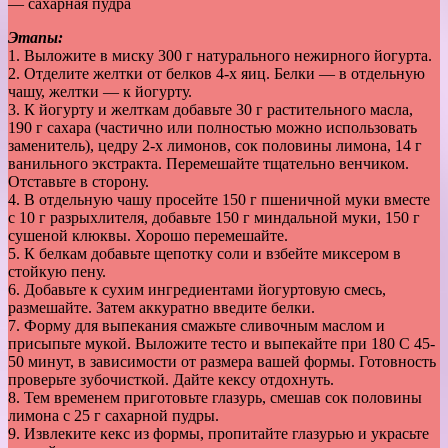
— сахарная пудра
Этапы:
1. Выложите в миску 300 г натурального нежирного йогурта.
2. Отделите желтки от белков 4-х яиц. Белки — в отдельную
чашу, желтки — к йогурту.
3. К йогурту и желткам добавьте 30 г растительного масла,
190 г сахара (частично или полностью можно использовать
заменитель), цедру 2-х лимонов, сок половины лимона, 14 г
ванильного экстракта. Перемешайте тщательно венчиком.
Отставьте в сторону.
4. В отдельную чашу просейте 150 г пшеничной муки вместе
с 10 г разрыхлителя, добавьте 150 г миндальной муки, 150 г
сушеной клюквы. Хорошо перемешайте.
5. К белкам добавьте щепотку соли и взбейте миксером в
стойкую пену.
6. Добавьте к сухим ингредиентами йогуртовую смесь,
размешайте. Затем аккуратно введите белки.
7. Форму для выпекания смажьте сливочным маслом и
присыпьте мукой. Выложите тесто и выпекайте при 180 С 45-
50 минут, в зависимости от размера вашей формы. Готовность
проверьте зубочисткой. Дайте кексу отдохнуть.
8. Тем временем приготовьте глазурь, смешав сок половины
лимона с 25 г сахарной пудры.
9. Извлеките кекс из формы, пропитайте глазурью и украсьте