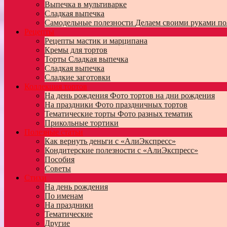
Выпечка в мультиварке
Сладкая выпечка
Самодельные полезности
Делаем своими руками по
Рецепты
Рецепты мастик и марципана
Кремы для тортов
Торты
Сладкая выпечка
Сладкая выпечка
Сладкие заготовки
Коллекция тортов
На день рождения
Фото тортов на дни рождения
На праздники
Фото праздничных тортов
Тематические торты
Фото разных тематик
Прикольные тортики
Полезные статьи
Как вернуть деньги с «АлиЭкспресс»
Кондитерские полезности с «АлиЭкспресс»
Пособия
Советы
Стихи
На день рождения
По именам
На праздники
Тематические
Другие