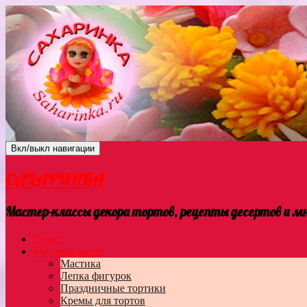
Вкл/выкл навигации
САХАРИНКА
Мастер-классы декора тортов, рецепты десертов и мно
О нас
Мастер-классы
Мастика
Лепка фигурок
Праздничные тортики
Кремы для тортов