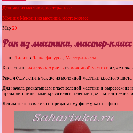
Девочка из мастики, мастер-класс
Молния Маквин из мастики, мастер-класс
Мар
20
Рак из мастики, мастер-класс
Лилия
в
Лепка фигурок
,
Мастер-классы
Как лепить
русалочку Ариель
из
молочной мастики
я уже показ
Рака я буду лепить так же из молочной мастики красного цвета.
Для начала раскатываем пласт зелёной мастики и вырезаем из н
прожилки пищевыми красителя в зеленый цвет на тон темнее о
Лепим тело из валика и придаём ему форму, как на фото.